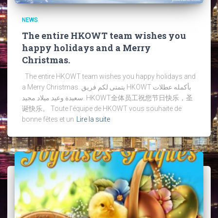
NEWS
The entire HKOWT team wishes you
happy holidays and a Merry
Christmas.
The entire HKOWT team wishes you happy holidays and
a Merry Christmas. يتمنى لكم فريق HKOWT بأكمله عطلات
سعيدة وعيد ميلاد مجيد. HKOWT全体员工祝您节日快乐，圣
诞快乐。 Toute l’équipe de HKOWT vous souhaite de
bonne fêtes et un
Lire la suite