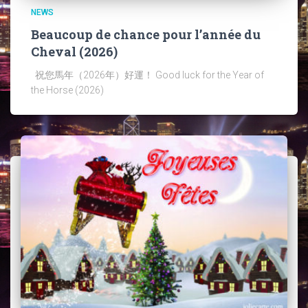
NEWS
Beaucoup de chance pour l’année du
Cheval (2026)
祝您馬年（2026年）好運！ Good luck for the Year of
the Horse (2026)