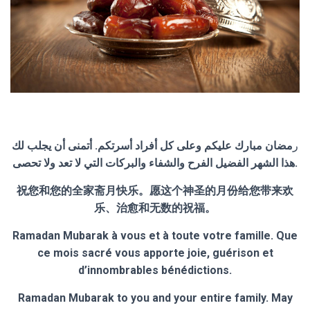
ر
مضان مبارك عليكم وعلى كل أفراد أسرتكم. أتمنى أن يجلب لك
هذا الشهر الفضيل الفرح والشفاء والبركات التي لا تعد ولا تحصى.
祝您和您的全家斋月快乐。愿这个神圣的月份给您带来欢
乐、治愈和无数的祝福。
Ramadan Mubarak à vous et à toute votre famille. Que
ce mois sacré vous apporte joie, guérison et
d’innombrables bénédictions.
Ramadan Mubarak to you and your entire family. May