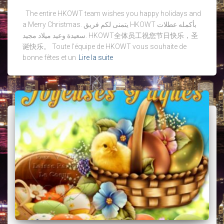
The entire HKOWT team wishes you happy holidays and
a Merry Christmas. يتمنى لكم فريق HKOWT بأكمله عطلات
سعيدة وعيد ميلاد مجيد. HKOWT全体员工祝您节日快乐，圣
诞快乐。 Toute l’équipe de HKOWT vous souhaite de
bonne fêtes et un
Lire la suite