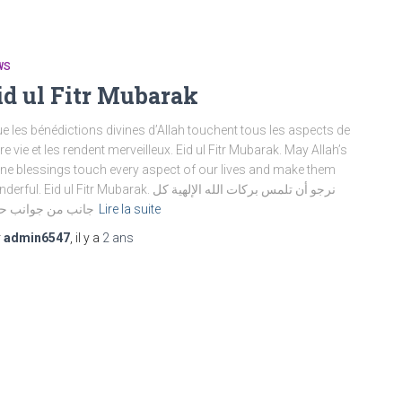
WS
id ul Fitr Mubarak
 les bénédictions divines d’Allah touchent tous les aspects de
re vie et les rendent merveilleux. Eid ul Fitr Mubarak. May Allah’s
ine blessings touch every aspect of our lives and make them
ul. Eid ul Fitr Mubarak. نرجو أن تلمس بركات الله الإلهية كل
جانب من جوانب حيا
Lire la suite
r
admin6547
, il y a
2 ans