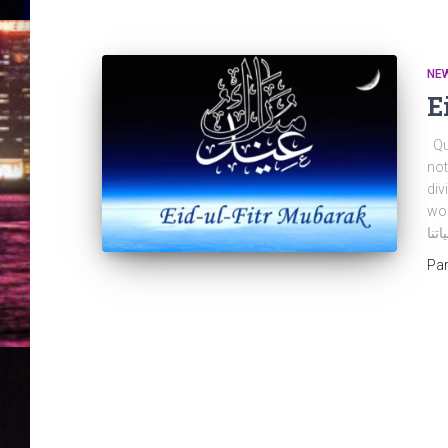
NE
E
Que
not
div
wonderf
تنا
Pa