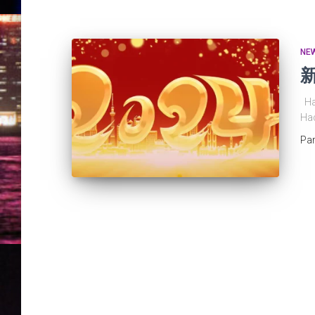
NE
Hac
H
Pa