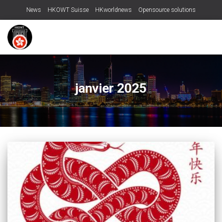
News
HKOWT Suisse
HKworldnews
Opensource solutions
janvier 2025