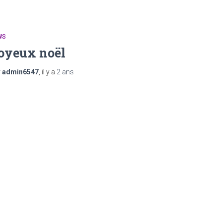
WS
oyeux noël
r
admin6547
, il y a
2 ans