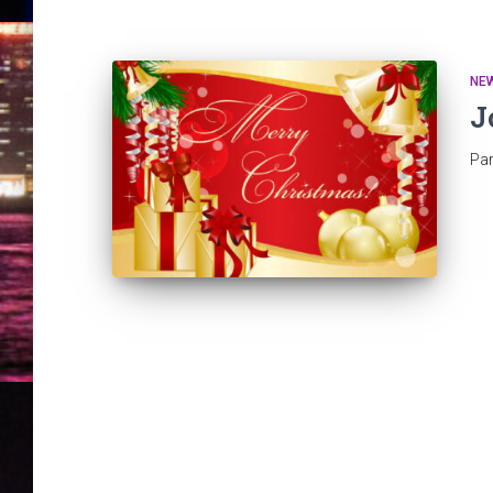
NE
J
Pa