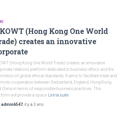
WS
KOWT (Hong Kong One World
rade) creates an innovative
orporate
WT (Hong Kong One World Trade) creates an innovative
porate relations platform dedicated to business ethics and the
motion of global ethical standards. It aims to facilitate trade and
mote cooperation between Switzerland, England, Hong Kong
 China in terms of responsible business practices. This
tform will provide a space
Lire la suite
r
admin6547
, il y a
3 ans