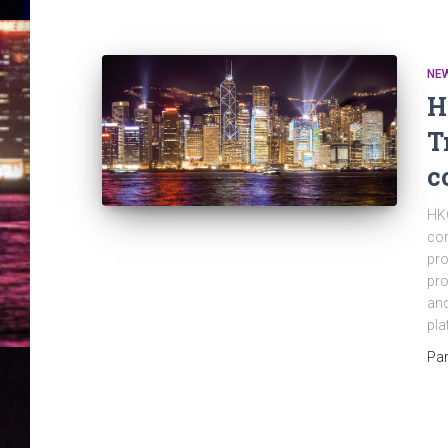
NE
H
T
c
HKO
cor
pro
pro
and
pla
Pa