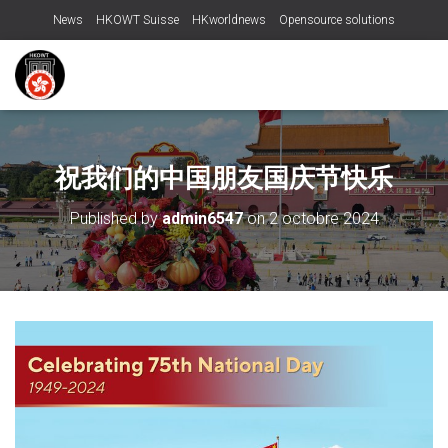
News
HKOWT Suisse
HKworldnews
Opensource solutions
祝我们的中国朋友国庆节快乐
Published by
admin6547
on
2 octobre 2024