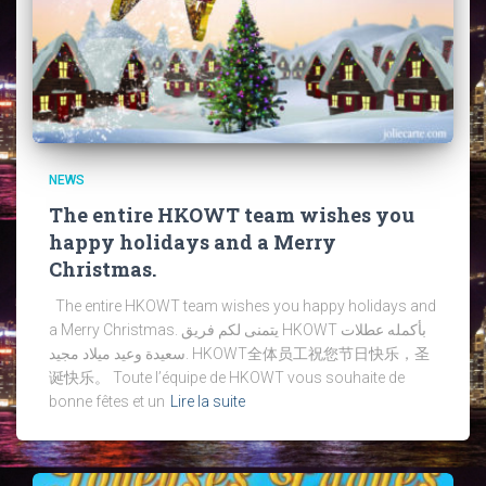
NEWS
The entire HKOWT team wishes you
happy holidays and a Merry
Christmas.
The entire HKOWT team wishes you happy holidays and
a Merry Christmas. يتمنى لكم فريق HKOWT بأكمله عطلات
سعيدة وعيد ميلاد مجيد. HKOWT全体员工祝您节日快乐，圣
诞快乐。 Toute l’équipe de HKOWT vous souhaite de
bonne fêtes et un
Lire la suite