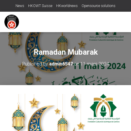
News
HKOWT Suisse
HKworldnews
Opensource solutions
Ramadan Mubarak
Published by
admin6547
on
11 mars 2024