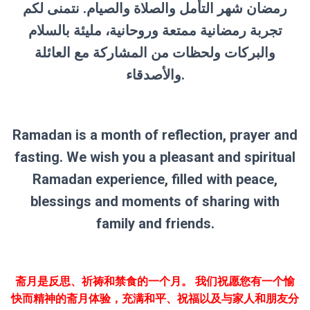
رمضان شهر التأمل والصلاة والصيام. نتمنى لكم
تجربة رمضانية ممتعة وروحانية، مليئة بالسلام
والبركات ولحظات من المشاركة مع العائلة
والأصدقاء.
Ramadan is a month of reflection, prayer and
fasting. We wish you a pleasant and spiritual
Ramadan experience, filled with peace,
blessings and moments of sharing with
family and friends.
斋月是反思、祈祷和禁食的一个月。 我们祝愿您有一个愉
快而精神的斋月体验，充满和平、祝福以及与家人和朋友分