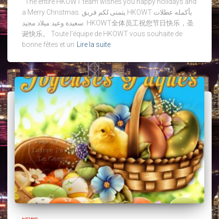
The entire HKOWT team wishes you happy holidays and
a Merry Christmas. يتمنى لكم فريق HKOWT بأكمله عطلات
سعيدة وعيد ميلاد مجيد. HKOWT全体员工祝您节日快乐，圣
诞快乐。 Toute l’équipe de HKOWT vous souhaite de
bonne fêtes et un
Lire la suite