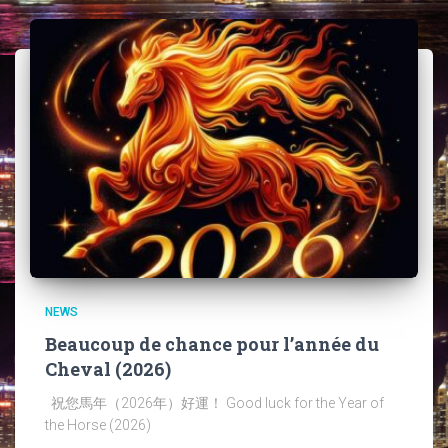
NEWS
Beaucoup de chance pour l’année du
Cheval (2026)
祝您馬年（2026年）好運！ Good luck for the Year of
the Horse (2026)