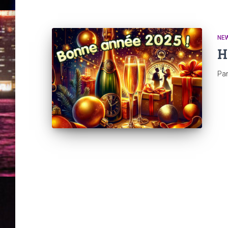
NE
H
Pa