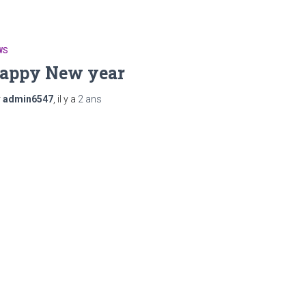
WS
appy New year
r
admin6547
, il y a
2 ans