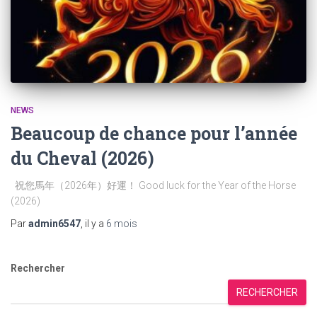
NEWS
Beaucoup de chance pour l’année
du Cheval (2026)
祝您馬年（2026年）好運！ Good luck for the Year of the Horse
(2026)
Par
admin6547
, il y a
6 mois
Rechercher
RECHERCHER